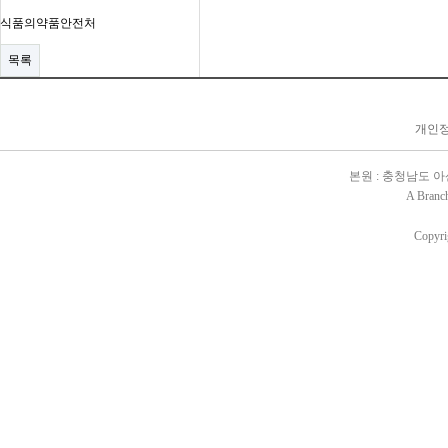
식품의약품안전처
목록
개인정보
본원 : 충청남도 아산시 배
A Branc
Copyri